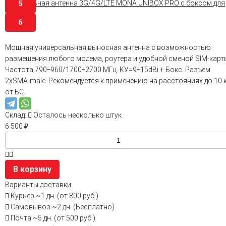
5
6
Мощная универсальная выносная антенна с возможностью
размещения любого модема, роутера и удобной сменой SIM-карт
Частота 790÷960/1700÷2700 МГц. КУ=9÷15dBi + Бокс. Разъём
2xSMA-male. Рекомендуется к применению на расстояниях до 10 
от БС.
Склад:
Осталось несколько штук
6 500
₽
В корзину
Варианты доставки:
Курьер
~1 дн. (от 800 руб.)
Самовывоз
~2 дн. (Бесплатно)
Почта
~5 дн. (от 500 руб.)