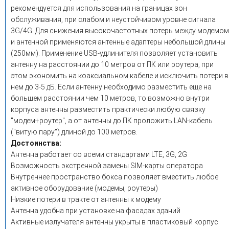
рекомендуется для использования на границах зон
обслуживания, при слабом и неустойчивом уровне сигнала
3G/4G. Для снижения высокочастотных потерь между модемом
и антенной применяются антенные адаптеры небольшой длины
(250мм). Применение USB-удлинителя позволяет установить
антенну на расстоянии до 10 метров от ПК или роутера, при
этом экономить на коаксиальном кабеле и исключить потери в
нем до 3-5 дБ. Если антенну необходимо разместить еще на
большем расстоянии чем 10 метров, то возможно внутри
корпуса антенны разместить практически любую связку
"модем+роутер", а от антенны до ПК проложить LAN-кабель
("витую пару") длиной до 100 метров.
Достоинства:
Антенна работает со всеми стандартами LTE, 3G, 2G
Возможность экстренной замены SIM-карты оператора
Внутреннее пространство бокса позволяет вместить любое
активное оборудование (модемы, роутеры)
Низкие потери в тракте от антенны к модему
Антенна удобна при установке на фасадах зданий
Активные излучателя антенны укрыты в пластиковый корпус