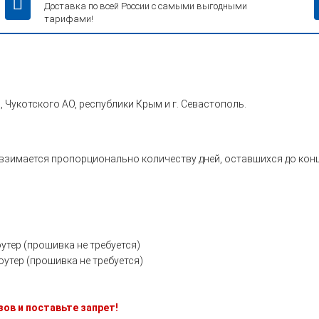
Доставка по всей России с самыми выгодными
тарифами!
 Чукотского АО, республики Крым и г. Севастополь.
взимается пропорционально количеству дней, оставшихся до конца
утер (прошивка не требуется)
роутер (прошивка не требуется)
зов и поставьте запрет!