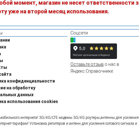
юбой момент, магазин не несет ответственности з
ту уже на второй месяц использования.
ы
Соцсети
ании
вка
а
ы
Оставьте отзыв
о нас в
кты
Яндекс.Справочнике
сайта
ика конфиденциальности
ие на обработку
нальных данных
ка использования cookies
ля мобильного интернета! 3G/4G/LTE модемы.3G/4G роутеры,антенны для усиления
ернет-тарифам! Установка репитеров и антенн для усиления сотового сигнала и