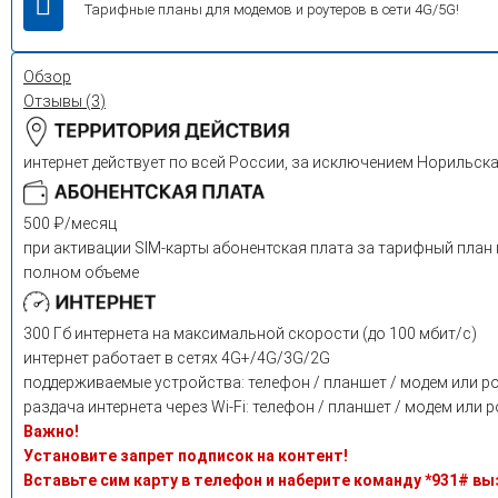
Тарифные планы для модемов и роутеров в сети 4G/5G!
Обзор
Отзывы (
3
)
интернет действует по всей России, за исключением Норильска,
500 ₽/месяц
при активации SIM-карты абонентская плата за тарифный план 
полном объеме
300 Гб интернета на максимальной скорости (до 100 мбит/с)
интернет работает в сетях 4G+/4G/3G/2G
поддерживаемые устройства: телефон / планшет / модем или ро
раздача интернета через Wi-Fi: телефон / планшет / модем или 
Важно!
Установите запрет подписок на контент!
Вставьте сим карту в телефон и наберите команду *931# вы