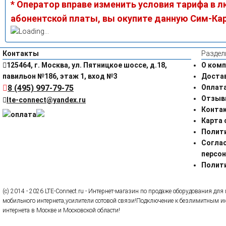
* Оператор вправе изменить условия тарифа в л
абонентской платы, вы окупите данную Сим-Кар
Контакты
Раздел
125464, г. Москва, ул. Пятницкое шоссе, д.18,
О комп
павильон №186, этаж 1, вход №3
Доста
8 (495) 997-79-75
Оплат
Отзыв
lte-connect@yandex.ru
Конта
Карта 
Полит
Соглас
персо
Полити
(c) 2014 - 2026 LTE-Connect.ru - Интернет-магазин по продаже оборудования д
мобильного интернета,усилители сотовой связи!Подключение к безлимитным инт
интернета в Москве и Московской области!