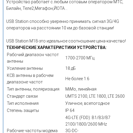
Устройство работает с любым сотовым оператором МТС,
Билайн, Теле2,Мегафон,ЙОТА...
USB Station способно уверенно принимать сигнал 3G/4G
операторов на расстоянии 10 км до базовой станции!
USB Station M18-это идеальное соотношение цена-качество!
ТЕХНИЧЕСКИЕ ХАРАКТЕРИСТИКИ УСТРОЙСТВА:
Рабочий диапазон частот
1700-2700 МГц
антенны
Усиление антенны
18 дБ
КСВ антенны в рабочем
Не более 1.6
диапазоне частот
Тип антенны, поляризация
MiMo, линейная
Стандарт связи
UMTS 2100, LTE 1800, LTE 2600
Тип исполнения
Уличное, всепогодное
Степень защиты
IP 64
4G-LTE (FDD): B1/B3/B7
2100/1800/2600 MHz
Рабочие частоты модема
3G-DC-