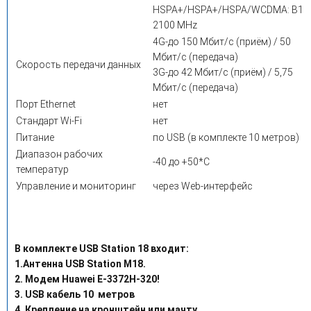
HSPA+/HSPA+/HSPA/WCDMA: B1
2100 MHz
4G-до 150 Мбит/с (приём) / 50
Мбит/с (передача)
Скорость передачи данных
3G-до 42 Мбит/с (приём) / 5,75
Мбит/с (передача)
Порт Ethernet
нет
Стандарт Wi-Fi
нет
Питание
по USB (в комплекте 10 метров)
Диапазон рабочих
-40 до +50*С
температур
Управление и мониторинг
через Web-интерфейс
В комплекте USB Station 18 входит:
1.Антенна USB Station M18.
2. Модем Huawei E-3372H-320!
3. USB кабель 10 метров
4. Крепление на кронштейн или мачту.