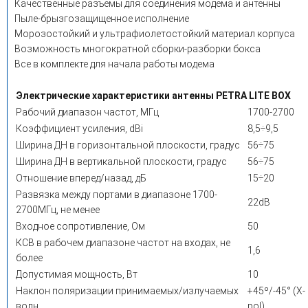
Качественные разъемы для соединения модема и антенны
Пыле-брызгозащищенное исполнение
Морозостойкий и ультрафиолетостойкий материал корпуса
Возможность многократной сборки-разборки бокса
Все в комплекте для начала работы модема
Электрические характеристики антенны PETRA LITE BOX
Рабочий диапазон частот, МГц
1700-2700
Коэффициент усиления, dBi
8,5÷9,5
Ширина ДН в горизонтальной плоскости, градус
56÷75
Ширина ДН в вертикальной плоскости, градус
56÷75
Отношение вперед/назад, дБ
15÷20
Развязка между портами в диапазоне 1700-
22dB
2700МГц, не менее
Входное сопротивление, Ом
50
КСВ в рабочем диапазоне частот на входах, не
1,6
более
Допустимая мощность, Вт
10
Наклон поляризации принимаемых/излучаемых
+45º/-45° (X-
волн
pol)