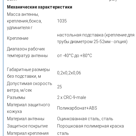
Механические характеристики
Масса антенны,
крепления,бокса,
1035
удлинителя г
настольная подставка (крепление для
Крепление
трубы диаметром 25-52мм - опция)
Диапазон рабочих
температур антенны
от -40°C до +80°C
Габаритные размеры
0,2х0,2х0,06
без подставки, м
Допустимая скорость
25
ветра, м/сек
Разъемы
2 х CRC-9-male
Материал защитного
Поликарбонат+ABS
кожуха
Материал антенны
Оцинкованная сталь, сталь
Защитное покрытие
Порошковая полимерная краска
Материал крепления
сталь