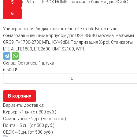
5
6
Универсальная бюджетная антенна Petra Lite Box c пыле-
брызгозащищенным корпусом для USB 3G/4G модема. Разъемы
CRC9. F=1700-2700 МГц. КУ=9dBi. Поляризация X-pol. Стандарты:
LTE-A, LTE1800, LTE2600, UMTS2100, WIFI.
Склад:
Осталась 1 штука
6 500
₽
В корзину
Варианты доставки:
Курьер
~1 дн. (от 800 руб.)
Самовывоз
~2 дн. (Бесплатно)
Почта
~5 дн. (от 500 руб.)
СДЭК
~3 дн. (от 500 руб.)