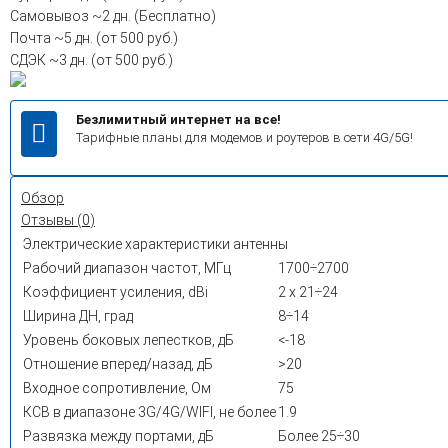
Самовывоз
~2 дн. (Бесплатно)
Почта
~5 дн. (от 500 руб.)
СДЭК
~3 дн. (от 500 руб.)
Безлимитный интернет на все!
Тарифные планы для модемов и роутеров в сети 4G/5G!
Обзор
Отзывы (
0
)
Электрические характеристики антенны
Рабочий диапазон частот, МГц
1700÷2700
Коэффициент усиления, dBi
2 х 21÷24
Ширина ДН, град
8÷14
Уровень боковых лепестков, дБ
<-18
Отношение вперед/назад, дБ
>20
Входное сопротивление, Ом
75
КСВ в диапазоне 3G/4G/WIFI, не более
1.9
Развязка между портами, дБ
Более 25÷30