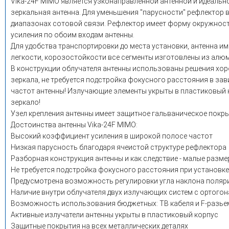
Vika-24F MIMO является узконаправленной антенной и идеальн
зеркальная антенна. Для уменьшения "парусности" рефлектор
диапазонах сотовой связи. Рефлектор имеет форму окружнос
усиления по обоим входам антенны.
Для удобства транспортировки до места установки, антенна и
легкости, корозостойкости все сегменты изготовлены из алюм
В конструкции облучателя антенны использованы решения хор
зеркала, не требуется подстройка фокусного расстояния в зав
частот антенны! Излучающие элементы укрыты в пластиковый ко
зеркало!
Узел крепления антенны имеет защитное гальваническое покры
Достоинства антенны Vika-24F MIMO:
Высокий коэффициент усиления в широкой полосе частот
Низкая парусность благодаря ячеистой структуре рефлектора
Разборная конструкция антенны и как следствие - малые разм
Не требуется подстройка фокусного расстояния при установке 
Предусмотрена возможность регулировки угла наклона поляр
Наличие внутри облучателя двух излучающих систем с ортогон
Возможность использования бюджетных: ТВ кабеля и F-разь
Активные излучатели антенны укрыты в пластиковый корпус
Защитные покрытия на всех металлических деталях