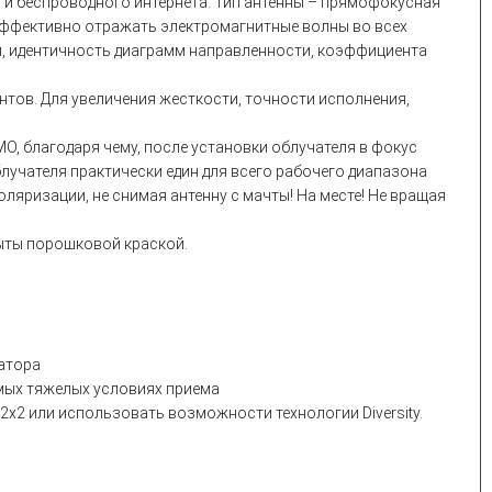
 и беспроводного интернета. Тип антенны – прямофокусная
 эффективно отражать электромагнитные волны во всех
, идентичность диаграмм направленности, коэффициента
нтов. Для увеличения жесткости, точности исполнения,
, благодаря чему, после установки облучателя в фокус
лучателя практически един для всего рабочего диапазона
ляризации, не снимая антенну с мачты! На месте! Не вращая
рыты порошковой краской.
ратора
мых тяжелых условиях приема
x2 или использовать возможности технологии Diversity.