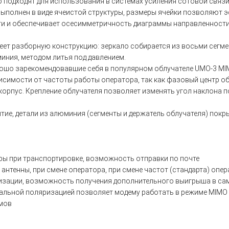
о подходят для использования в системах усиления сотовой связи
 выполнен в виде ячеистой структуры, размеры ячейки позволяют
ти и обеспечивает осесимметричность диаграммы направленности
меет разборную конструкцию: зеркало собирается из восьми сегме
иния, методом литья под давлением.
ошо зарекомендовавшие себя в популярном облучателе UMO-3 MIMO
исимости от частоты работы оператора, так как фазовый центр об
рпус. Крепление облучателя позволяет изменять угол наклона по
тие, детали из алюминия (сегменты и держатель облучателя) пок
еры при транспортировке, возможность отправки по почте
антенны, при смене оператора, при смене частот (стандарта) опе
изации, возможность получения дополнительного выигрыша в са
альной поляризацией позволяет модему работать в режиме MIMO 2
емов