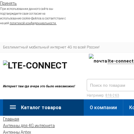
Принять
При использовании данного сайта вы
подтверждаете свое согласие на
использование cookie-файлов в соответствии с
нашей
политикой конфиденциальности.
Безлимитный мобильный интернет 4G по всей России!
lte-connec
Интернет там где вчера это было невозможно!
Например:
818-263
Каталог товаров
О компании
К
Главная
Антенны для 4G интернета
Антенны Antex