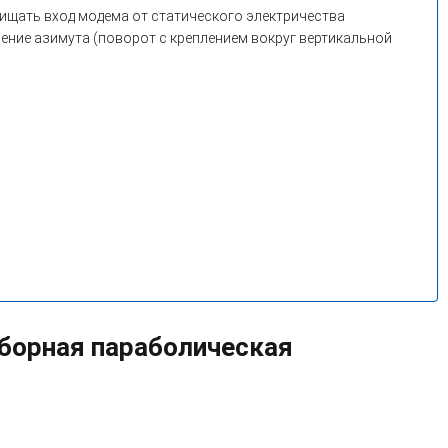
ищать вход модема от статического электричества
енение азимута (поворот с креплением вокруг вертикальной
зборная параболическая