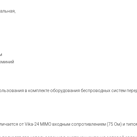
альная,
м
юминий
ользования в комплекте оборудования беспроводных систем перед
отличается от Vika-24 MIMO входным сопротивлением (75 Ом) и ти