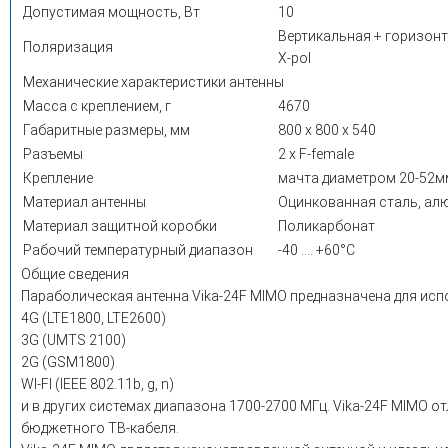
Допустимая мощность, Вт
10
Вертикальная + горизонт
Поляризация
X-pol
Механические характеристики антенны
Масса с креплением, г
4670
Габаритные размеры, мм
800 х 800 х 540
Разъемы
2 х F-female
Крепление
мачта диаметром 20-52м
Материал антенны
Оцинкованная сталь, ал
Материал защитной коробки
Поликарбонат
Рабочий температурный диапазон
-40 …. +60°С
Общие сведения
Параболическая антенна Vika-24F MIMO предназначена для исп
4G (LTE1800, LTE2600)
3G (UMTS 2100)
2G (GSM1800)
WI-FI (IEEE 802.11b, g, n)
и в других системах диапазона 1700-2700 МГц. Vika-24F MIMO 
бюджетного ТВ-кабеля.