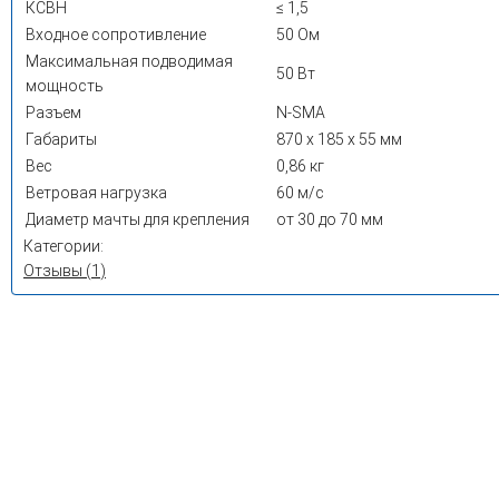
КСВН
≤ 1,5
Входное сопротивление
50 Ом
Максимальная подводимая
50 Вт
мощность
Разъем
N-SMA
Габариты
870 х 185 х 55 мм
Вес
0,86 кг
Ветровая нагрузка
60 м/с
Диаметр мачты для крепления
от 30 до 70 мм
Категории:
Отзывы (
1
)