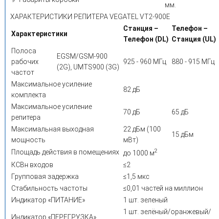
мм.
ХАРАКТЕРИСТИКИ РЕПИТЕРА VEGATEL VT2-900E
Станция –
Телефон –
Характеристики
Телефон (DL)
Станция (UL)
Полоса
EGSM/GSM-900
рабочих
925 - 960 МГц
880 - 915 МГц
(2G), UMTS900 (3G)
частот
Максимальное усиление
82 дБ
комплекта
Максимальное усиление
70 дБ
65 дБ
репитера
Максимальная выходная
22 дБм (100
15 дБм
мощность
мВт)
2
Площадь действия в помещениях
до 1000 м
КСВн входов
≤2
Групповая задержка
≤1,5 мкс
Стабильность частоты
≤0,01 частей на миллион
Индикатор «ПИТАНИЕ»
1 шт. зеленый
1 шт. зелёный/оранжевый/
Индикатор «ПЕРЕГРУЗКА»