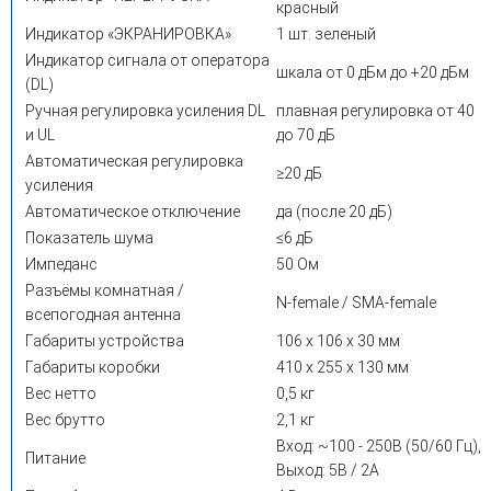
красный
Индикатор «ЭКРАНИРОВКА»
1 шт. зеленый
Индикатор сигнала от оператора
шкала от 0 дБм до +20 дБм
(DL)
Ручная регулировка усиления DL
плавная регулировка от 40
и UL
до 70 дБ
Автоматическая регулировка
≥20 дБ
усиления
Автоматическое отключение
да (после 20 дБ)
Показатель шума
≤6 дБ
Импеданс
50 Ом
Разъёмы комнатная /
N-female / SMA-female
всепогодная антенна
Габариты устройства
106 х 106 х 30 мм
Габариты коробки
410 х 255 х 130 мм
Вес нетто
0,5 кг
Вес брутто
2,1 кг
Вход: ~100 - 250В (50/60 Гц),
Питание
Выход: 5В / 2А