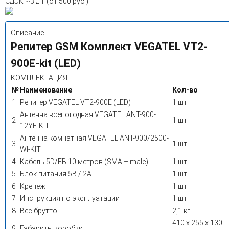
СДЭК
~3 дн. (от 500 руб.)
Описание
Репитер GSM Комплект VEGATEL VT2-
900E-kit (LED)
КОМПЛЕКТАЦИЯ
№
Наименование
Кол-во
1
Репитер VEGATEL VT2-900E (LED)
1 шт.
Антенна всепогодная VEGATEL ANT-900-
2
1 шт.
12YF-KIT
Антенна комнатная VEGATEL ANT-900/2500-
3
1 шт.
WI-KIT
4
Кабель 5D/FB 10 метров (SMA – male)
1 шт.
5
Блок питания 5В / 2А
1 шт.
6
Крепеж
1 шт.
7
Инструкция по эксплуатации
1 шт.
8
Вес брутто
2,1 кг.
410 х 255 х 130
9
Габариты коробки