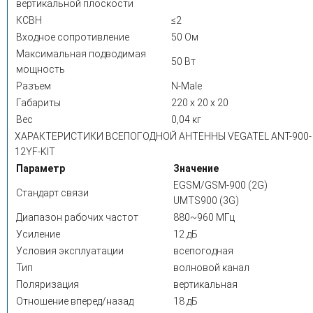
вертикальной плоскости
КСВН
≤2
Входное сопротивление
50 Ом
Максимальная подводимая
50 Вт
мощность
Разъем
N-Male
Габариты
220 х 20 х 20
Вес
0,04 кг
ХАРАКТЕРИСТИКИ ВСЕПОГОДНОЙ АНТЕННЫ VEGATEL ANT-900-
12YF-KIT
Параметр
Значение
EGSM/GSM-900 (2G)
Стандарт связи
UMTS900 (3G)
Диапазон рабочих частот
880~960 МГц
Усиление
12 дБ
Условия эксплуатации
всепогодная
Тип
волновой канал
Поляризация
вертикальная
Отношение вперед/назад
18 дБ