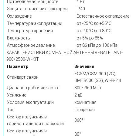
Потребляемая мощность
4 Вт
Защита от внешних факторов
IP40
Охлаждение
Естественное охлаждение
Температура эксплуатации
от -25°C до +55°C
Температура хранения
от -40°C до +80°C
Влажность
от 5% до 85%
Атмосферное давление
от 86 кПа до 106 кПа
ХАРАКТЕРИСТИКИ КОМНАТНОЙ АНТЕННЫ VEGATEL ANT-
900/2500-WI-KIT
Параметр
Значение
EGSM/GSM-900 (2G),
Стандарт связи
UMTS900 (3G), Wi-Fi-2.4
Диапазон рабочих частот
800~960 МГц
Усиление
2 дБ
Условия эксплуатации
комнатная
Тип
штыревая
Сектор излучения в
360°
горизонтальной плоскости
Сектор излучения в
80°