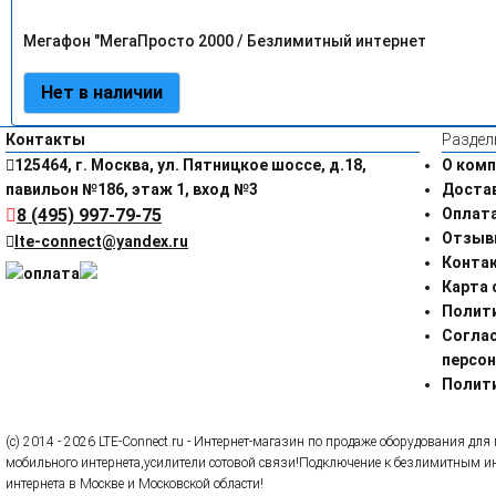
Мегафон "МегаПросто 2000 / Безлимитный интернет
Нет в наличии
Контакты
Раздел
125464, г. Москва, ул. Пятницкое шоссе, д.18,
О комп
павильон №186, этаж 1, вход №3
Доста
8 (495) 997-79-75
Оплат
Отзыв
lte-connect@yandex.ru
Конта
Карта 
Полит
Соглас
персо
Полити
(c) 2014 - 2026 LTE-Connect.ru - Интернет-магазин по продаже оборудования д
мобильного интернета,усилители сотовой связи!Подключение к безлимитным инт
интернета в Москве и Московской области!