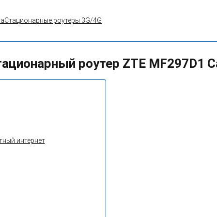
та
Стационарные роутеры 3G/4G
тационарный роутер ZTE MF297D1 Ca