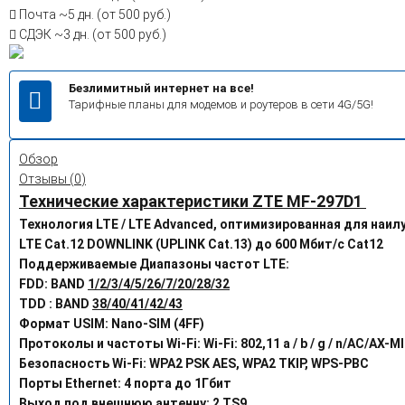
Почта
~5 дн. (от 500 руб.)
СДЭК
~3 дн. (от 500 руб.)
Безлимитный интернет на все!
Тарифные планы для модемов и роутеров в сети 4G/5G!
Обзор
Отзывы (
0
)
Технические характеристики ZTE MF-297D1
Технология LTE / LTE Advanced, оптимизированная для наилу
LTE Cat.12 DOWNLINK (UPLINK Cat.13) до 600 Мбит/с Cat12
Поддерживаемые Диапазоны частот LTE:
FDD: BAND
1/2/3/4/5/26/7/20/28/32
TDD : BAND
38/40/41/42/43
Формат USIM: Nano-SIM (4FF)
Протоколы и частоты Wi-Fi: Wi-Fi: 802,11 a / b / g / n/AC/AX-M
Безопасность Wi-Fi: WPA2 PSK AES, WPA2 TKIP, WPS-PBC
Порты Ethernet: 4 порта до 1Гбит
Выход под внешнюю антенну: 2 TS9