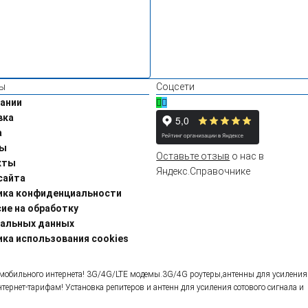
ы
Соцсети
ании
вка
а
ы
Оставьте отзыв
о нас в
кты
Яндекс.Справочнике
сайта
ика конфиденциальности
ие на обработку
нальных данных
ка использования cookies
ля мобильного интернета! 3G/4G/LTE модемы.3G/4G роутеры,антенны для усиления
ернет-тарифам! Установка репитеров и антенн для усиления сотового сигнала и