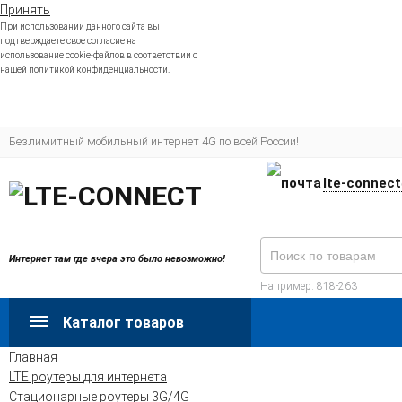
Принять
При использовании данного сайта вы
подтверждаете свое согласие на
использование cookie-файлов в соответствии с
нашей
политикой конфиденциальности.
Безлимитный мобильный интернет 4G по всей России!
lte-connec
Интернет там где вчера это было невозможно!
Например:
818-263
Каталог товаров
Главная
LTE роутеры для интернета
Стационарные роутеры 3G/4G