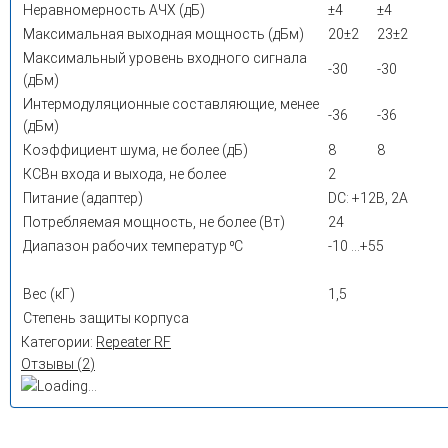
Неравномерность АЧХ (дБ)
±4
±4
Максимальная выходная мощность (дБм)
20±2
23±2
Максимальный уровень входного сигнала
-30
-30
(дБм)
Интермодуляционные составляющие, менее
-36
-36
(дБм)
Коэффициент шума, не более (дБ)
8
8
КСВн входа и выхода, не более
2
Питание (адаптер)
DC: +12В, 2А
Потребляемая мощность, не более (Вт)
24
Диапазон рабочих температур ⁰С
-10 …+55
Вес (кГ)
1,5
Степень защиты корпуса
Категории:
Repeater RF
Отзывы (
2
)