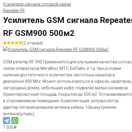
Усилители сигнала сотовой связи
Repeater RF
Усилитель GSM сигнала Repeate
RF GSM900 500м2
(2 отзыва)
GSM репитер RF 990 Применяется для улучшения качества сотов
связи операторов МегаФон, МТС, БиЛайн, и т.д. при условии
наличия достаточного количества частотных каналов в
диапазоне 900 Mhz. Может использоваться в офисах, квартирах,
загородных домах, небольших кафе, подвалах малых размеров.
Ориентировочная площадь покрытия до 500 м2. Устанавливаетс
в отапливаемом помещении. Комплектация: ретранслятор ,
адаптер питания,внешняя антенна кабель 10м,внутренняя
антенна(штырь).
7 500
₽