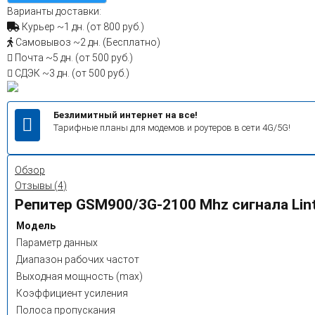
Варианты доставки:
Курьер
~1 дн. (от 800 руб.)
Самовывоз
~2 дн. (Бесплатно)
Почта
~5 дн. (от 500 руб.)
СДЭК
~3 дн. (от 500 руб.)
Безлимитный интернет на все!
Тарифные планы для модемов и роутеров в сети 4G/5G!
Обзор
Отзывы (
4
)
Репитер GSM900/3G-2100 Mhz сигнала Lin
Модель
Параметр данных
Диапазон рабочих частот
Выходная мощность (max)
Коэффициент усиления
Полоса пропускания