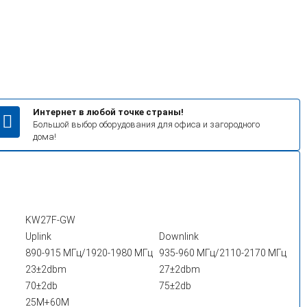
Интернет в любой точке страны!
Большой выбор оборудования для офиса и загородного
дома!
KW27F-GW
Uplink
Downlink
890-915 МГц/1920-1980 МГц
935-960 МГц/2110-2170 МГц
23±2dbm
27±2dbm
70±2db
75±2db
25M+60M