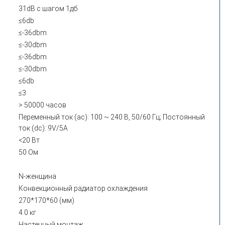
31dB с шагом 1дб
≤6db
≤-36dbm
≤-30dbm
≤-36dbm
≤-30dbm
≤6db
≤3
> 50000 часов
Переменный ток (ac): 100 ~ 240 В, 50/60 Гц; Постоянный
ток (dc): 9V/5A
<20 Вт
50 Ом
N-женщина
Конвекционный радиатор охлаждения
270*170*60 (мм)
4.0 кг
Настенный монтаж