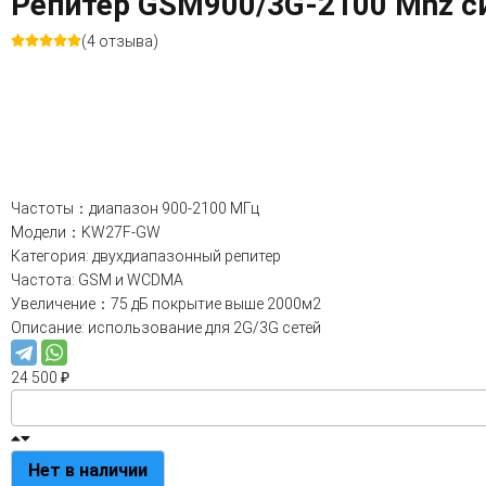
Репитер GSM900/3G-2100 Mhz си
(4 отзыва)
Частоты：диапазон 900-2100 МГц
Модели：KW27F-GW
Категория: двухдиапазонный репитер
Частота: GSM и WCDMA
Увеличение：75 дБ покрытие выше 2000м2
Описание: использование для 2G/3G сетей
24 500
₽
Нет в наличии