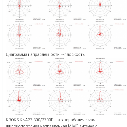
Диаграмма направленности H-плоскость:
KROKS KNA27-800/2700P - это параболическая
широкополосная направленная MIMO антенна с