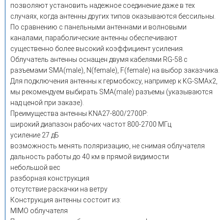
позволяют установить надежное соединение даже в тех
случаях, когда антенны других типов оказываются бессильны.
По сравнению с панельными антеннами и волновыми
каналами, параболические антенны обеспечивают
существенно более высокий коэффициент усиления.
Облучатель антенны оснащен двумя кабелями RG-58 с
разъемами SMA(male), N(female), F(female) на выбор заказчика.
Для подключения антенны к гермобоксу, например к KG-SMAx2,
мы рекомендуем выбирать SMA(male) разъемы (указываются
над ценой при заказе).
Преимущества антенны KNA27-800/2700P:
широкий диапазон рабочих частот 800-2700 МГц
усиление 27 дБ
возможность менять поляризацию, не снимая облучателя
дальность работы до 40 км в прямой видимости
небольшой вес
разборная конструкция
отсутствие раскачки на ветру
Конструкция антенны состоит из:
MIMO облучателя